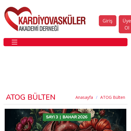
Giriş
Üy
Ol
ATOG BÜLTEN
Anasayfa
ATOG Bülten