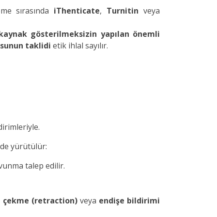
leme sırasında
iThenticate
,
Turnitin
veya
kaynak gösterilmeksizin yapılan önemli
sunun taklidi
etik ihlal sayılır.
irimleriyle.
de yürütülür:
unma talep edilir.
i çekme (retraction)
veya
endişe bildirimi