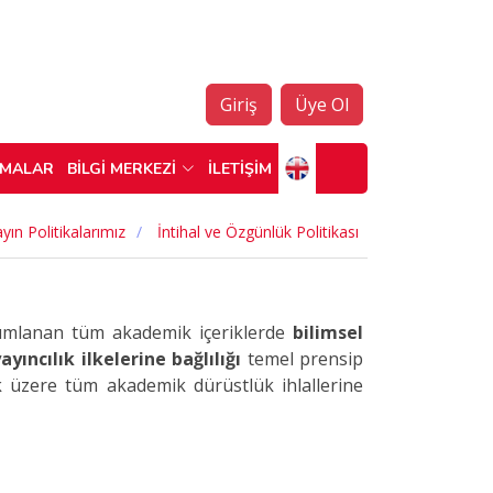
Giriş
Üye Ol
ŞMALAR
BİLGİ MERKEZİ
İLETİŞİM
yın Politikalarımız
İntihal ve Özgünlük Politikası
yımlanan tüm akademik içeriklerde
bilimsel
ayıncılık ilkelerine bağlılığı
temel prensip
k üzere tüm akademik dürüstlük ihlallerine