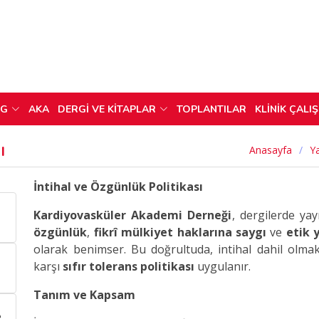
OG
AKA
DERGİ VE KİTAPLAR
TOPLANTILAR
KLİNİK ÇALI
ı
Anasayfa
Ya
İntihal ve Özgünlük Politikası
Kardiyovasküler Akademi Derneği
, dergilerde ya
özgünlük
,
fikrî mülkiyet haklarına saygı
ve
etik y
olarak benimser. Bu doğrultuda, intihal dahil olma
karşı
sıfır tolerans politikası
uygulanır.
Tanım ve Kapsam
e