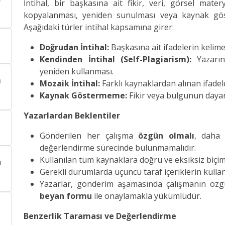
İntihal, bir başkasına ait fikir, veri, görsel mat
kopyalanması, yeniden sunulması veya kaynak göst
Aşağıdaki türler intihal kapsamına girer:
Doğrudan İntihal:
Başkasına ait ifadelerin kelime
Kendinden İntihal (Self-Plagiarism):
Yazarın
yeniden kullanması.
a
Mozaik İntihal:
Farklı kaynaklardan alınan ifadel
Kaynak Göstermeme:
Fikir veya bulgunun dayan
Yazarlardan Beklentiler
Gönderilen her çalışma
özgün olmalı
, daha
değerlendirme sürecinde bulunmamalıdır.
Kullanılan tüm kaynaklara doğru ve eksiksiz biçimd
n
Gerekli durumlarda üçüncü taraf içeriklerin kullan
Yazarlar, gönderim aşamasında çalışmanın özg
beyan formu
ile onaylamakla yükümlüdür.
Benzerlik Taraması ve Değerlendirme