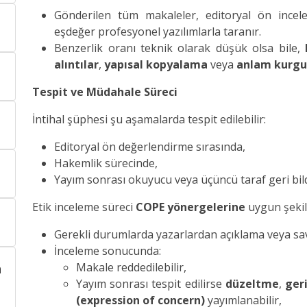
Gönderilen tüm makaleler, editoryal ön ince
eşdeğer profesyonel yazılımlarla taranır.
Benzerlik oranı teknik olarak düşük olsa bile,
alıntılar
,
yapısal kopyalama
veya
anlam kurgu
Tespit ve Müdahale Süreci
İntihal şüphesi şu aşamalarda tespit edilebilir:
Editoryal ön değerlendirme sırasında,
Hakemlik sürecinde,
Yayım sonrası okuyucu veya üçüncü taraf geri bild
Etik inceleme süreci
COPE yönergelerine
uygun şekil
Gerekli durumlarda yazarlardan açıklama veya sav
İnceleme sonucunda:
Makale reddedilebilir,
n
Yayım sonrası tespit edilirse
düzeltme
,
ger
(expression of concern)
yayımlanabilir,