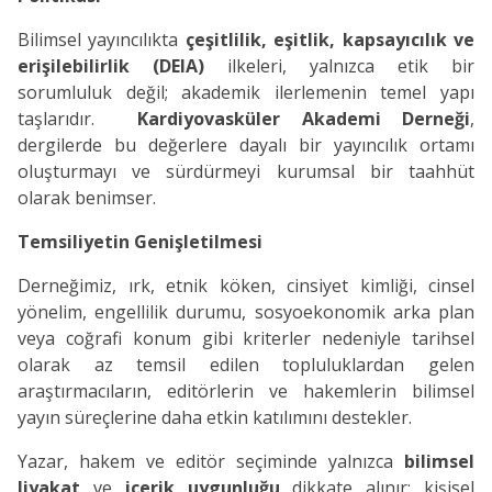
Bilimsel yayıncılıkta
çeşitlilik, eşitlik, kapsayıcılık ve
erişilebilirlik (DEIA)
ilkeleri, yalnızca etik bir
sorumluluk değil; akademik ilerlemenin temel yapı
taşlarıdır.
Kardiyovasküler Akademi Derneği
,
dergilerde bu değerlere dayalı bir yayıncılık ortamı
oluşturmayı ve sürdürmeyi kurumsal bir taahhüt
olarak benimser.
Temsiliyetin Genişletilmesi
Derneğimiz, ırk, etnik köken, cinsiyet kimliği, cinsel
yönelim, engellilik durumu, sosyoekonomik arka plan
veya coğrafi konum gibi kriterler nedeniyle tarihsel
olarak az temsil edilen topluluklardan gelen
araştırmacıların, editörlerin ve hakemlerin bilimsel
yayın süreçlerine daha etkin katılımını destekler.
Yazar, hakem ve editör seçiminde yalnızca
bilimsel
liyakat
ve
içerik uygunluğu
dikkate alınır; kişisel