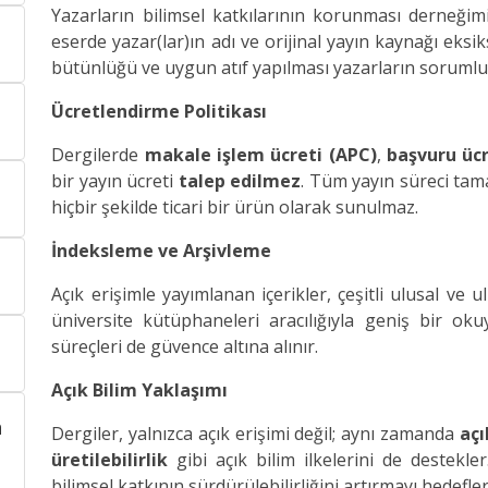
Yazarların bilimsel katkılarının korunması derneğimi
eserde yazar(lar)ın adı ve orijinal yayın kaynağı eksiks
bütünlüğü ve uygun atıf yapılması yazarların sorumlu
Ücretlendirme Politikası
Dergilerde
makale işlem ücreti (APC)
,
başvuru ücr
bir yayın ücreti
talep edilmez
. Tüm yayın süreci tam
hiçbir şekilde ticari bir ürün olarak sunulmaz.
İndeksleme ve Arşivleme
Açık erişimle yayımlanan içerikler, çeşitli ulusal ve u
üniversite kütüphaneleri aracılığıyla geniş bir ok
süreçleri de güvence altına alınır.
Açık Bilim Yaklaşımı
n
Dergiler, yalnızca açık erişimi değil; aynı zamanda
açı
üretilebilirlik
gibi açık bilim ilkelerini de destekler.
bilimsel katkının sürdürülebilirliğini artırmayı hedefler