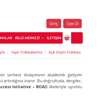
Giriş
Üye Ol
ŞMALAR
BİLGİ MERKEZİ
İLETİŞİM
yfa
Yayın Politikalarımız
Açık Erişim Politikası
ginin serbest dolaşımının akademik gelişimi
 artırdığına inanır. Bu doğrultuda, dergiler,
cess Initiative – BOAI)
ilkeleriyle uyumlu