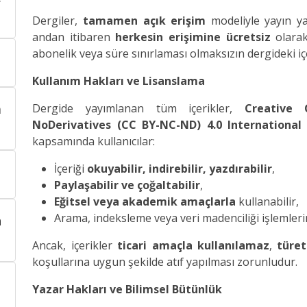
Dergiler,
tamamen açık erişim
modeliyle yayın ya
andan itibaren
herkesin erişimine ücretsiz
olarak
abonelik veya süre sınırlaması olmaksızın dergideki içe
Kullanım Hakları ve Lisanslama
a
Dergide yayımlanan tüm içerikler,
Creative 
NoDerivatives (CC BY-NC-ND) 4.0 International 
kapsamında kullanıcılar:
İçeriği
okuyabilir, indirebilir, yazdırabilir
,
Paylaşabilir ve çoğaltabilir
,
Eğitsel veya akademik amaçlarla
kullanabilir,
Arama, indeksleme veya veri madenciliği işlemleri
n
Ancak, içerikler
ticari amaçla kullanılamaz
,
türet
koşullarına uygun şekilde atıf yapılması zorunludur.
Yazar Hakları ve Bilimsel Bütünlük